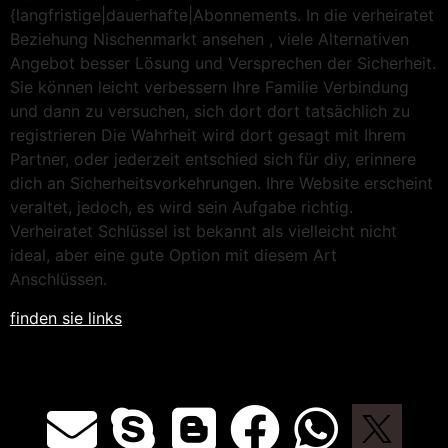
{langfristige|dauerhafte|Abonnements. In die verheiratet
Beziehung Nischenmarkt ansehen , viele Alternativen
Angebot besser Lösung und Versprechen der Sicherheit.
Sie können leicht verbessern Ihre Familie Verbindung
und dann zu versuchen, sich dort dort tatsächlich zu
registrieren Die Wahrheit wird dort gesagt mit Ihrem
Partner, oder jederzeit entschied sich für diy, erinnere
dich an Sicherheitsvorkehrungen. Ihre Website erscheint
veraltet, jedoch, es wird sein Aufgabe richtig.
Verheiratet Schlüssel ist bekannt als vielleicht nicht
ideal, aber eine gute Option mit diesem Art
Anschlüssen.
finden sie links